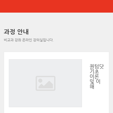
메
인
과정 안내
콘
비교과 강좌 온라인 강의실입니다.
텐
츠
로
건
너
뛰
퀀텀닷
기
기초
이론
및 이
해