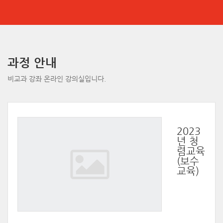
메
인
과정 안내
콘
비교과 강좌 온라인 강의실입니다.
텐
츠
로
건
너
뛰
2023
기
년 청
렴교육
(보수
교육)